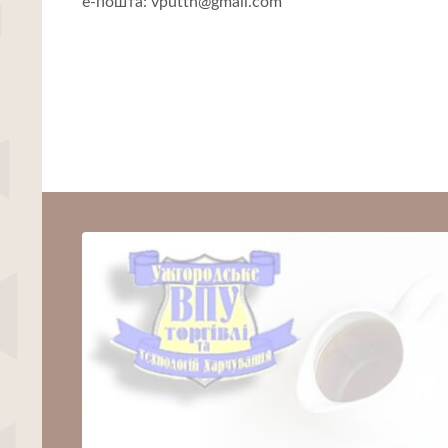
е-пошта: vputth@gmail.com